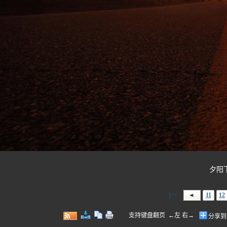
夕阳下的
|<<
11
12
支持键盘翻页 ←左 右→
分享到