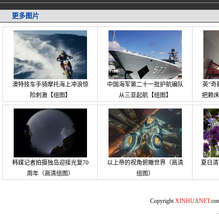
更多图片
澳特技车手骑摩托海上冲浪惊
中国海军第二十一批护航编队
英“奇
险刺激【组图】
从三亚起航【组图】
把赖
韩媒记者拍摄独岛迎接光复70
以上帝的视角俯瞰世界（高清
夏日清
周年（高清组图）
组图）
Copyright
XINHUANET
.c