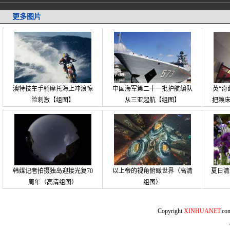
更多图片
澳特技车手骑摩托海上冲浪惊
中国海军第二十一批护航编队
英“奇
险刺激【组图】
从三亚起航【组图】
把赖
韩媒记者拍摄独岛迎接光复70
以上帝的视角俯瞰世界（高清
夏日清
周年（高清组图）
组图）
Copyright
XINHUANET
.c