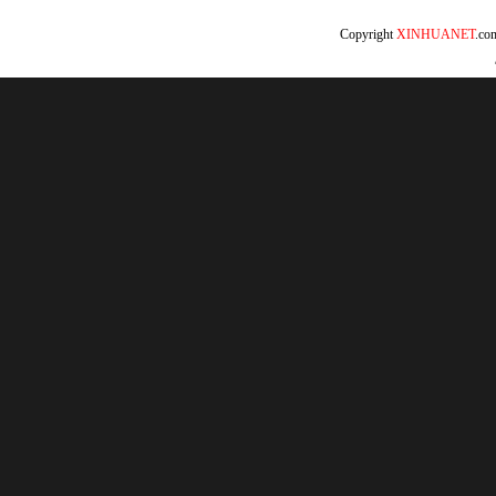
Copyright
XINHUANET
.c