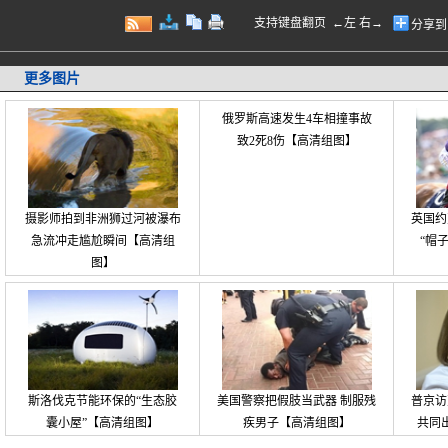
支持键盘翻页 ←左 右→
分享到
更多图片
俄罗斯高速发生4车相撞事故
致2死8伤【高清组图】
摄影师拍到非洲狮过河被瀑布
英国约
急流冲走尴尬瞬间【高清组
“帽
图】
斯洛伐克节能环保的“生态胶
美国警察把假肢当武器 制服残
普京访
囊小屋”【高清组图】
疾男子【高清组图】
共同