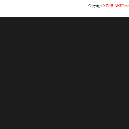
Copyright
XINHUANET
.c