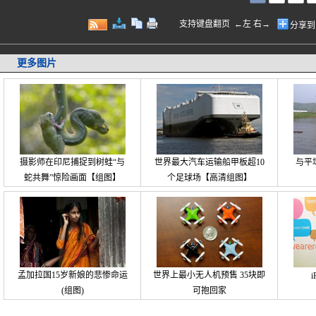
支持键盘翻页 ←左 右→
分享到
更多图片
摄影师在印尼捕捉到树蛙“与
世界最大汽车运输船甲板超10
与平
蛇共舞”惊险画面【组图】
个足球场【高清组图】
孟加拉国15岁新娘的悲惨命运
世界上最小无人机预售 35块即
(组图)
可抱回家