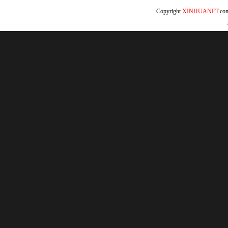
Copyright
XINHUANET
.c