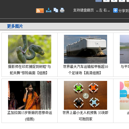
支持键盘翻页 ←左 右→
分享到
更多图片
摄影师在印尼捕捉到树蛙“与
世界最大汽车运输船甲板超10
与平
蛇共舞”惊险画面【组图】
个足球场【高清组图】
孟加拉国15岁新娘的悲惨命运
世界上最小无人机预售 35块即
(组图)
可抱回家