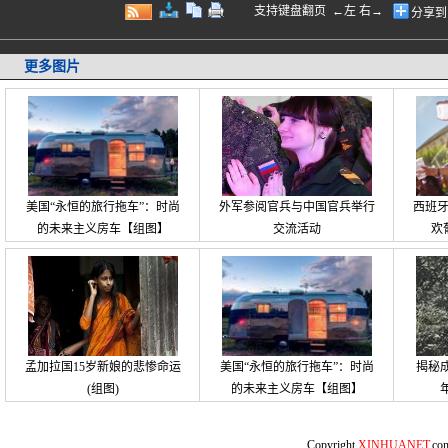
支持键盘翻页 ←左 右→
分享到
更多图片
美国“永恒的旅行拖车”：时尚
外军参阅官兵与中国官兵举行
西班
的未来主义房车【组图】
交流活动
欢
孟加拉国15岁新娘的悲惨命运
美国“永恒的旅行拖车”：时尚
揭秘
(组图)
的未来主义房车【组图】
Copyright
XINHUANET
.c