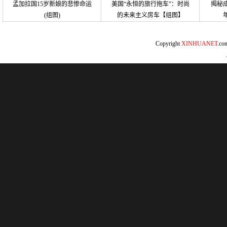
孟加拉国15岁新娘的悲惨命运
美国“永恒的旅行拖车”：时尚
揭秘
(组图)
的未来主义房车【组图】
Copyright
XINHUANET
.c