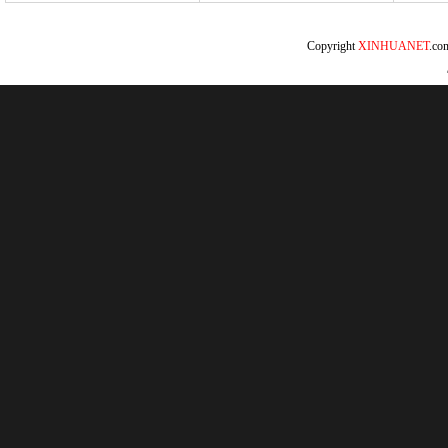
Copyright
XINHUANET
.c