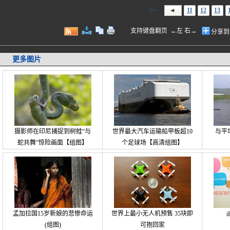
|<<
11
12
13
支持键盘翻页 ←左 右→
分享到
更多图片
摄影师在印尼捕捉到树蛙“与
世界最大汽车运输船甲板超10
与平
蛇共舞”惊险画面【组图】
个足球场【高清组图】
孟加拉国15岁新娘的悲惨命运
世界上最小无人机预售 35块即
(组图)
可抱回家