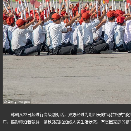
韩朝从22日起进行高级别对话，双方经过为期四天的“马拉松式”
布，摄影师沿着朝鲜一条铁路跟拍沿线人民生活状态，有贫困家庭的孩