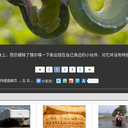
上，而巨蟒除了偶尔嗅一下新出现在自己身边的小伙伴，对它并没有特
1
2
3
4
5
盘翻页 ←左 右→
分享到：