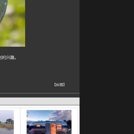
别的兴趣。
【纠错】