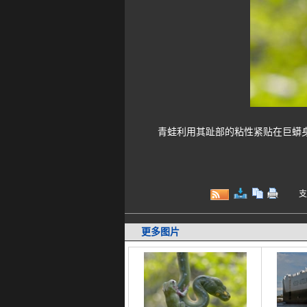
青蛙利用其趾部的粘性紧贴在巨蟒身
支持键
更多图片