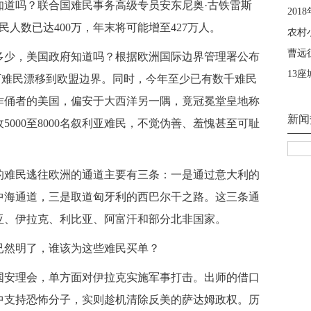
知道吗？联合国难民事务高级专员安东尼奥·古铁雷斯
民人数已达400万，年末将可能增至427万人。
多少，美国政府知道吗？根据欧洲国际边界管理署公布
75万难民漂移到欧盟边界。同时，今年至少已有数千难民
作俑者的美国，偏安于大西洋另一隅，竟冠冕堂皇地称
5000至8000名叙利亚难民，不觉伪善、羞愧甚至可耻
的难民逃往欧洲的通道主要有三条：一是通过意大利的
中海通道，三是取道匈牙利的西巴尔干之路。这三条通
亚、伊拉克、利比亚、阿富汗和部分北非国家。
已然明了，谁该为这些难民买单？
合国安理会，单方面对伊拉克实施军事打击。出师的借口
中支持恐怖分子，实则趁机清除反美的萨达姆政权。历