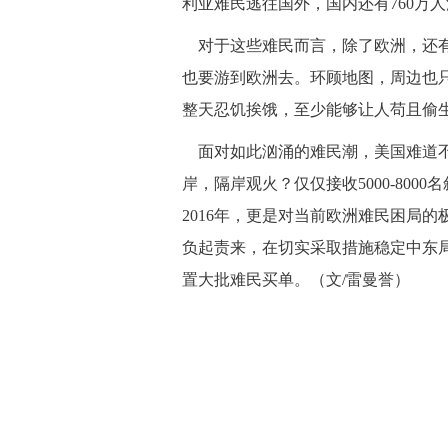
利亚难民逃往国外，国内还有760万
 对于这些难民而言，除了欧洲，还
也要游到欧洲去。环顾地图，周边也
整天忍饥挨饿，至少能够让人苟且偷
 面对如此汹涌的难民潮，美国难道
岸，隔岸观火？仅仅接收5000-80
2016年，更是对当前欧洲难民困局
负起责来，在切实采取措施稳定中东
置大批难民买单。（文/雷曼誉）