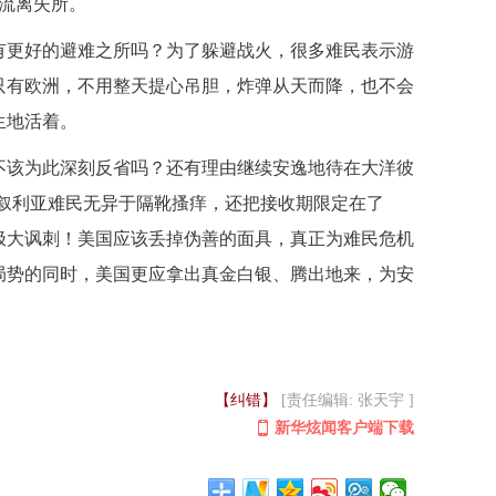
人流离失所。
有更好的避难之所吗？为了躲避战火，很多难民表示游
只有欧洲，不用整天提心吊胆，炸弹从天而降，也不会
生地活着。
不该为此深刻反省吗？还有理由继续安逸地待在大洋彼
00名叙利亚难民无异于隔靴搔痒，还把接收期限定在了
的极大讽刺！美国应该丢掉伪善的面具，真正为难民危机
局势的同时，美国更应拿出真金白银、腾出地来，为安
【纠错】
[责任编辑: 张天宇 ]
新华炫闻客户端下载