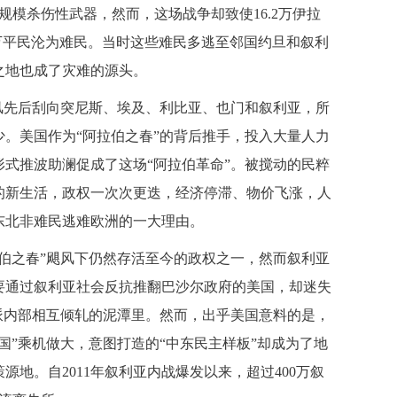
规模杀伤性武器，然而，这场战争却致使16.2万伊拉
万平民沦为难民。当时这些难民多逃至邻国约旦和叙利
之地也成了灾难的源头。
治飓风先后刮向突尼斯、埃及、利比亚、也门和叙利亚，所
。美国作为“阿拉伯之春”的背后推手，投入大量人力
式推波助澜促成了这场“阿拉伯革命”。被搅动的民粹
的新生活，政权一次次更迭，经济停滞、物价飞涨，人
东北非难民逃难欧洲的一大理由。
伯之春”飓风下仍然存活至今的政权之一，然而叙利亚
要通过叙利亚社会反抗推翻巴沙尔政府的美国，却迷失
派内部相互倾轧的泥潭里。然而，出乎美国意料的是，
国”乘机做大，意图打造的“中东民主样板”却成为了地
地。自2011年叙利亚内战爆发以来，超过400万叙