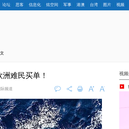
论坛
思客
信息化
炫空间
军事
港澳
台湾
图片
视频
正文
欧洲难民买单！
国际频道
评论
0
打印
字大
字小