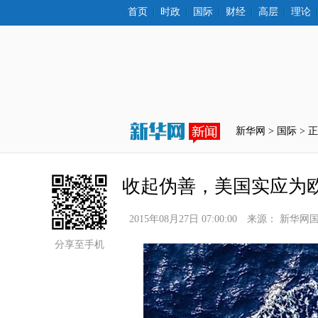
首页
时政
国际
财经
高层
理论
新华网 >
国际
 > 
收起伪善，美国实应为
2015年08月27日 07:00:00
来源：
新华网
分享至手机