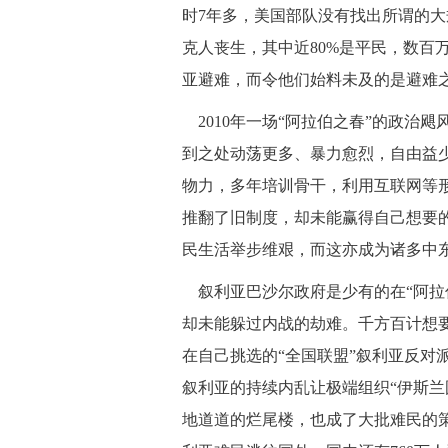
时7年多，美国部队没有找出所谓的大
克人丧生，其中近80%是平民，数百
亚避难，而令他们始料未及的是避难
 2010年一场“阿拉伯之春”的政
到之处动荡更多、暴力愈烈，自由益少
物力，多年培训骨干，利用互联网等形
推翻了旧制度，却未能赢得自己想要
民生活举步维艰，而这亦成为诸多中
 叙利亚巴沙尔政府是少有的在“阿拉
却未能躲过内战的劫难。千方百计想
在自己挑选的“全国联盟”叙利亚反对
叙利亚的持续内乱让极端组织“伊斯兰
地道道的烂尾楼，也成了大批难民的策源