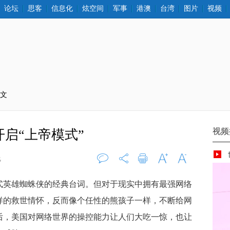
论坛
思客
信息化
炫空间
军事
港澳
台湾
图片
视频
正文
启“上帝模式”
线
评论
0
打印
字大
字小
英雄蜘蛛侠的经典台词。但对于现实中拥有最强网络
样的救世情怀，反而像个任性的熊孩子一样，不断给网
后，美国对网络世界的操控能力让人们大吃一惊，也让