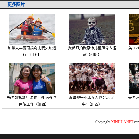
更多图片
加拿大年度南瓜舟比赛火热进
摄影师拍摄恐怖儿童照令人胆
美“1
行【组图】
寒【组图】
韩国姐妹幼年离散 40年后在同
崇拜神牛的印度人也会玩“斗
美国
一医院工作（组图）
牛”（组图）
Copyright
XINHUANET
.c