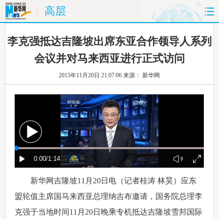
高层
首页
时政
国际
财经
 李克强抵达吉隆坡出席东亚合作领导人系列
会议并对马来西亚进行正式访问
娱乐
体育
人事
教育
2015年11月20日 21:07:06
来源： 新华网
时尚
思客
地方
法治
港澳
台湾
华人
汽车
科技
能源
房产
公司
图片
视频
彩票
食品
 新华网吉隆坡11月20日电（记者桂涛 林昊）应东
旅游
健康
信息化
数据
盟轮值主席国马来西亚总理纳吉布邀请，国务院总理李
金融
公益
军事
无人机
克强于当地时间11月20日晚乘专机抵达吉隆坡雪邦国际