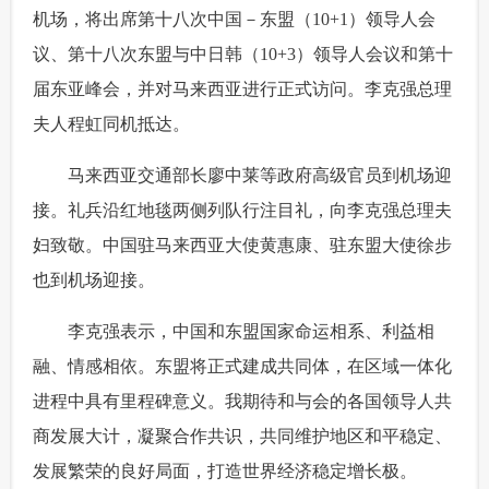
机场，将出席第十八次中国－东盟（10+1）领导人会
富媒体
摄影
新华广播
议、第十八次东盟与中日韩（10+3）领导人会议和第十
届东亚峰会，并对马来西亚进行正式访问。李克强总理
新华电视中文
新华电视英文
返回PC
夫人程虹同机抵达。
 马来西亚交通部长廖中莱等政府高级官员到机场迎
接。礼兵沿红地毯两侧列队行注目礼，向李克强总理夫
妇致敬。中国驻马来西亚大使黄惠康、驻东盟大使徐步
也到机场迎接。
 李克强表示，中国和东盟国家命运相系、利益相
融、情感相依。东盟将正式建成共同体，在区域一体化
进程中具有里程碑意义。我期待和与会的各国领导人共
商发展大计，凝聚合作共识，共同维护地区和平稳定、
发展繁荣的良好局面，打造世界经济稳定增长极。