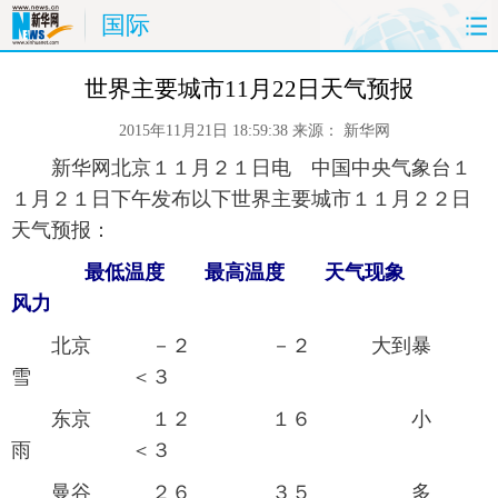
国际
首页
时政
国际
财经
世界主要城市11月22日天气预报
2015年11月21日 18:59:38
来源：
新华网
娱乐
体育
人事
教育
 新华网北京１１月２１日电 中国中央气象台１
时尚
思客
地方
法治
１月２１日下午发布以下世界主要城市１１月２２日
天气预报：
港澳
台湾
华人
汽车
最低温度 最高温度 天气现象
风力
科技
能源
房产
公司
 北京 －２ －２ 大到暴
图片
视频
彩票
食品
雪 ＜３
 东京 １２ １６ 小
旅游
健康
信息化
数据
雨 ＜３
金融
公益
军事
无人机
 曼谷 ２６ ３５ 多