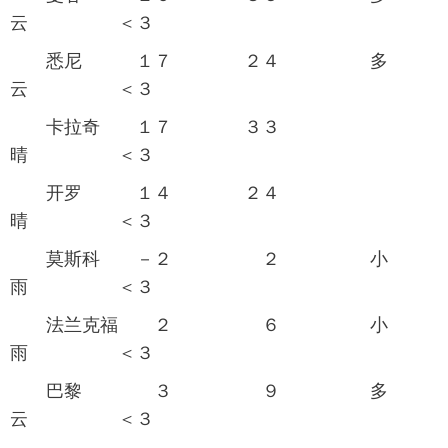
云 ＜３
富媒体
摄影
新华广播
 悉尼 １７ ２４ 多
新华电视中文
新华电视英文
返回PC
云 ＜３
卡拉奇 １７ ３３
晴 ＜３
开罗 １４ ２４
晴 ＜３
 莫斯科 －２ ２ 小
雨 ＜３
 法兰克福 ２ ６ 小
雨 ＜３
 巴黎 ３ ９ 多
云 ＜３