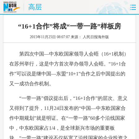
高层
首页
时政
国际
财经
“16+1合作”将成“一带一路”样板房
2015年11月25日 08:07:07
来源： 人民日报海外版
娱乐
体育
人事
教育
 第四次中国—中东欧国家领导人会晤（16+1机制）
时尚
思客
地方
法治
在苏州举行，这是中方首次举办领导人会晤。“16+1合
港澳
台湾
华人
汽车
作”可以说是继中国—东盟“10+1”合作之后中国提出的
又一成功合作机制。
科技
能源
房产
公司
 “一带一路”倡议提出后，“16+1合作”的层次、意义
图片
视频
彩票
食品
又得到了提升，11月24日发布的“中国—中东欧国家合
旅游
健康
信息化
数据
作中期规划”就是明证。在“一带一路”60多个沿线国家
中，中东欧国家占1/4，是全球新兴市场的重要板
金融
公益
军事
无人机
块。“一带一路”建设不仅拓宽了沿线国家的企业投资之