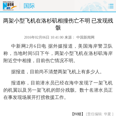
国际
首页
时政
国际
财经
 两架小型飞机在洛杉矶相撞伤亡不明 已发现残
骸
娱乐
体育
人事
教育
2016年02月06日 10:41:00
来源：
中国新闻网
时尚
思客
地方
法治
中新网2月6日电 据外媒报道，美国海岸警卫队
称，当地时间5日下午，两架小型飞机在洛杉矶海岸
港澳
台湾
华人
汽车
附近空中相撞，目前伤亡情况不明。
据报道，目前尚不清楚两架飞机上有多少人。
科技
能源
房产
公司
 报道称，目前潜水员已经在海中发现了一架飞机
图片
视频
彩票
食品
的机翼以及另一架飞机的部分残骸。数十名潜水员正
在事发现场展开打捞救援工作。
旅游
健康
信息化
数据
金融
公益
军事
无人机
【纠错】
[责任编辑: 华夏 ]