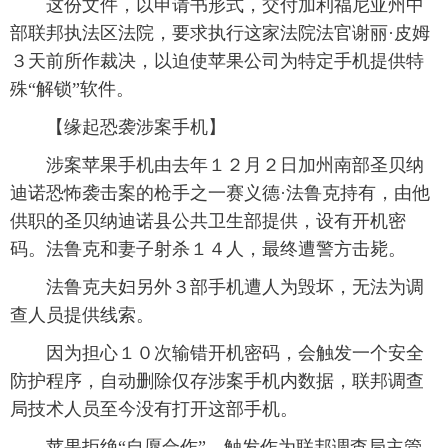
 这份文件，以申请书形式，交付加利福尼亚州中
部联邦执法区法院，要求执行这家法院法官谢丽·皮姆
富媒体
摄影
新华广播
３天前所作裁决，以迫使苹果公司为特定手机提供特
新华电视中文
新华电视英文
返回PC
殊“解锁”软件。
 【缘起恐袭涉案手机】
 涉案苹果手机由去年１２月２日加州南部圣贝纳
迪诺恐怖袭击案的枪手之一赛义德·法鲁克持有，由他
供职的圣贝纳迪诺县公共卫生部提供，设有开机密
码。法鲁克和妻子射杀１４人，最终遭警方击毙。
 法鲁克夫妇另外３部手机遭人为毁坏，无法为调
查人员提供线索。
 因为担心１０次输错开机密码，会触发一个安全
防护程序，自动删除仅存涉案手机内数据，联邦调查
局技术人员至今没有打开这部手机。
 苹果拒绝“自愿合作”，触发作为联邦调查局主管