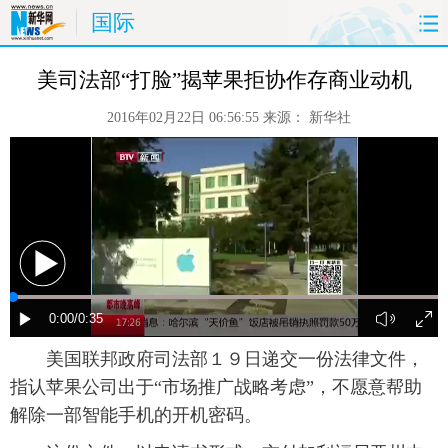
国际
首页
时政
国际
财经
美司法部“打脸”揭苹果拒协作存商业动机
2016年02月22日 06:56:55
来源：
新华社
娱乐
体育
人事
教育
时尚
思客
地方
法治
港澳
台湾
华人
汽车
科技
能源
房产
公司
图片
视频
彩票
食品
 美国联邦政府司法部１９日递交一份法律文件，
旅游
健康
信息化
数据
指认苹果公司出于“市场推广战略考虑”，不愿意帮助
解除一部智能手机的开机密码。
金融
公益
军事
无人机