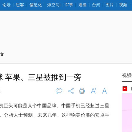
论坛
思客
信息化
炫空间
军事
港澳
台湾
图片
视频
正文
球 苹果、三星被推到一旁
报
评论
0
打印
字大
字小
手机巨头可能是某个中国品牌。中国手机已经超过三星
。分析人士预测，未来几年，这些物美价廉的安卓手