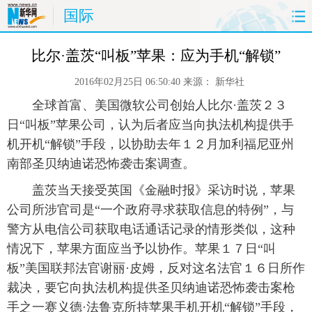
国际
首页
时政
国际
财经
比尔·盖茨“叫板”苹果：应为手机“解锁”
2016年02月25日 06:50:40
来源：
新华社
娱乐
体育
人事
教育
 全球首富、美国微软公司创始人比尔·盖茨２３
时尚
思客
地方
法治
日“叫板”苹果公司，认为后者应当向执法机构提供手
机开机“解锁”手段，以协助去年１２月加利福尼亚州
港澳
台湾
华人
汽车
南部圣贝纳迪诺恐怖袭击案调查。
 盖茨当天接受英国《金融时报》采访时说，苹果
科技
能源
房产
公司
公司所涉官司是“一个政府寻求获取信息的特例”，与
警方从电信公司获取电话通话记录的情形类似，这种
图片
视频
彩票
食品
情况下，苹果方面应当予以协作。苹果１７日“叫
旅游
健康
信息化
数据
板”美国联邦法官谢丽·皮姆，反对这名法官１６日所作
裁决，要它向执法机构提供圣贝纳迪诺恐怖袭击案枪
金融
公益
军事
无人机
手之一赛义德·法鲁克所持苹果手机开机“解锁”手段，