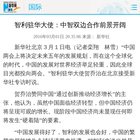
国际
首页
时政
国际
财经
智利驻华大使：中智双边合作前景开阔
2016年03月01日 20:35:06
来源：
新华社
娱乐
体育
人事
教育
 新华社北京３月１日电（记者栾翔 林雪）“中国
时尚
思客
地方
法治
两会上将决定未来五年的发展规划，而在这个全球化
的时代，中国的发展对世界经济举足轻重，因此全球
港澳
台湾
华人
汽车
目光都投向两会。”智利驻华大使贺乔治在北京接受新
华社专访时说。
科技
能源
房产
公司
 贺乔治赞同中国“通过创新推动经济增长”的主
张，他认为，虽然中国面临经济转型，但中国经济仍
图片
视频
彩票
食品
将呈现可观的增长。现阶段中国经济尚未显现任何即
旅游
健康
信息化
数据
将发生“硬着陆”的要素。
 “中国发展得好了，智利的发展也会好，中国的繁
金融
公益
军事
无人机