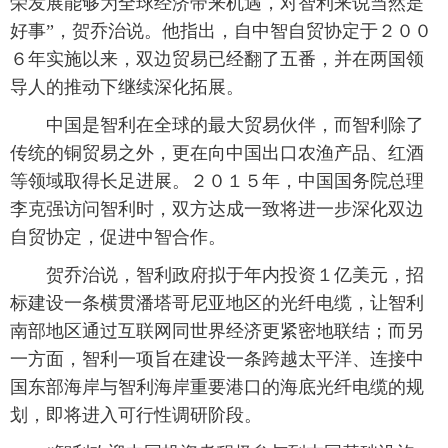
荣发展能够为全球经济带来机遇，对智利来说当然是
好事”，贺乔治说。他指出，自中智自贸协定于２００
富媒体
摄影
新华广播
６年实施以来，双边贸易已经翻了五番，并在两国领
新华电视中文
新华电视英文
返回PC
导人的推动下继续深化拓展。
 中国是智利在全球的最大贸易伙伴，而智利除了
传统的铜贸易之外，更在向中国出口农渔产品、红酒
等领域取得长足进展。２０１５年，中国国务院总理
李克强访问智利时，双方达成一致将进一步深化双边
自贸协定，促进中智合作。
 贺乔治说，智利政府拟于年内投资１亿美元，招
标建设一条横贯潘塔哥尼亚地区的光纤电缆，让智利
南部地区通过互联网同世界经济更紧密地联结；而另
一方面，智利一项旨在建设一条跨越太平洋、连接中
国东部海岸与智利海岸重要港口的海底光纤电缆的规
划，即将进入可行性调研阶段。