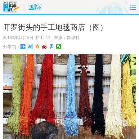
国际
首页
时政
国际
财经
开罗街头的手工地毯商店（图）
2016年04月15日 07:17:13
| 来源：新华社
娱乐
体育
人事
教育
分享到：
时尚
思客
地方
法治
港澳
台湾
华人
汽车
科技
能源
房产
公司
图片
视频
彩票
食品
旅游
健康
信息化
数据
金融
公益
军事
无人机