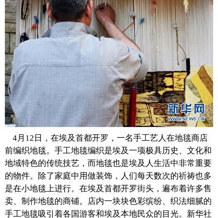
富媒体
摄影
新华广播
新华电视中文
新华电视英文
返回PC
4月12日，在埃及首都开罗，一名手工艺人在地毯商店
前编织地毯。手工地毯编织是埃及一项极具历史、文化和
地域特色的传统技艺，而地毯也是埃及人生活中非常重要
的物件。除了家庭中用做装饰，人们每天数次的祈祷也多
是在小地毯上进行。在埃及首都开罗街头，遍布着许多售
卖、制作地毯的商铺。店内一块块色彩缤纷、织法细腻的
手工地毯吸引着各国游客和埃及本地民众的目光。新华社