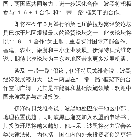
固，两国应共同努力，进一步深化合作，波黑将积极
富媒体
摄影
新华广播
参与“１６＋１合作”和“一带一路”框架下的合作。
 即将在今年５月举行的第七届萨拉热窝经贸论坛
新华电视中文
新华电视英文
返回PC
是巴尔干地区规模最大的经贸论坛之一，此次论坛将
以“１６＋１合作”为主题，重点探讨国际产能合作、
基建、农业、旅游和中小企业发展。伊泽特贝戈维奇
说，期待此次论坛为中东欧地区带来更多发展机遇。
 谈及“一带一路”倡议，伊泽特贝戈维奇说，波黑
经济发展潜力大，波中两国在“一带一路”框架下的合
作空间广阔，尤其是在能源和基础设施领域，欢迎中
国来波黑参与建设投资。
 伊泽特贝戈维奇说，波黑地处巴尔干地区中部，
地理位置优越，同时波黑已递交加入欧盟的申请书，
其投资环境将越来越好。他表示，波黑将努力完善各
类法律法规，为包括中国在内的外来投资者创造更好