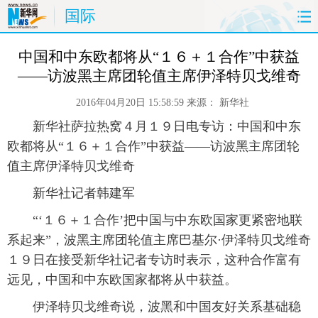
国际
首页
时政
国际
财经
 中国和中东欧都将从“１６＋１合作”中获益
——访波黑主席团轮值主席伊泽特贝戈维奇
娱乐
体育
人事
教育
2016年04月20日 15:58:59
来源：
新华社
时尚
思客
地方
法治
 新华社萨拉热窝４月１９日电专访：中国和中东
欧都将从“１６＋１合作”中获益——访波黑主席团轮
港澳
台湾
华人
汽车
值主席伊泽特贝戈维奇
 新华社记者韩建军
科技
能源
房产
公司
 “‘１６＋１合作’把中国与中东欧国家更紧密地联
图片
视频
彩票
食品
系起来”，波黑主席团轮值主席巴基尔·伊泽特贝戈维奇
１９日在接受新华社记者专访时表示，这种合作富有
旅游
健康
信息化
数据
远见，中国和中东欧国家都将从中获益。
 伊泽特贝戈维奇说，波黑和中国友好关系基础稳
金融
公益
军事
无人机