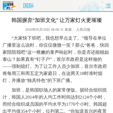
国际
首页
时政
国际
财经
韩国摒弃“加班文化” 让万家灯火更璀璨
2016年05月20日 08:06:31
来源：
人民日报
娱乐
体育
人事
教育
 “大家快下班吧，我也想早点走了。”领导在单位
时尚
思客
地方
法治
广播里这么说时，你仅仅微微一笑？那么“爸爸，快回
家陪陪我吧”这一稚嫩的童声响起时，你是否还能稳如
港澳
台湾
华人
汽车
泰山？如果真有“钉子户”，首尔市政府是这样做的
——强制熄灯。为了让工作人员少加班，首尔市政府
科技
能源
房产
公司
将每周三和周五定为家庭日，在这两天18时准时熄
灯，并播放“独具特色”的下班广播。
图片
视频
彩票
食品
 加班，是韩国职场人的家常便饭。据经合组织统
旅游
健康
信息化
数据
计，韩国人2014年的人均工作时间达到2124个小时，
而经合组织成员国的平均水平为1770个小时。韩国超
金融
公益
军事
无人机
出平均值354个小时，位列第二。“你知道首尔的夜景