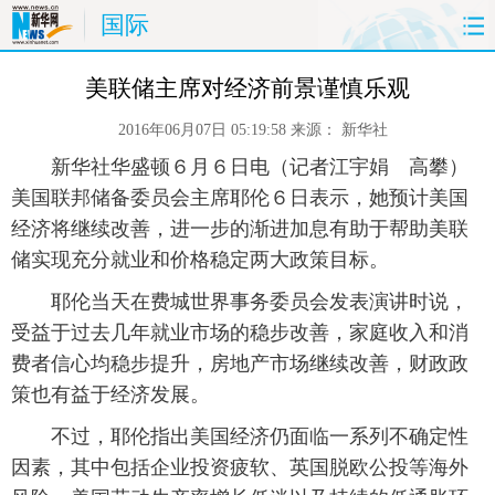
国际
首页
时政
国际
财经
美联储主席对经济前景谨慎乐观
2016年06月07日 05:19:58
来源：
新华社
娱乐
体育
人事
教育
 新华社华盛顿６月６日电（记者江宇娟 高攀）
时尚
思客
地方
法治
美国联邦储备委员会主席耶伦６日表示，她预计美国
经济将继续改善，进一步的渐进加息有助于帮助美联
港澳
台湾
华人
汽车
储实现充分就业和价格稳定两大政策目标。
 耶伦当天在费城世界事务委员会发表演讲时说，
科技
能源
房产
公司
受益于过去几年就业市场的稳步改善，家庭收入和消
费者信心均稳步提升，房地产市场继续改善，财政政
图片
视频
彩票
食品
策也有益于经济发展。
旅游
健康
信息化
数据
 不过，耶伦指出美国经济仍面临一系列不确定性
因素，其中包括企业投资疲软、英国脱欧公投等海外
金融
公益
军事
无人机