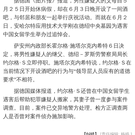
 据德国《图片报》报道，男性嫌疑人的父母自５
月２５日开始休病假，却在６月３日晚开设了一间酒
富媒体
摄影
新华广播
吧，与邻居和朋友一起举行庆祝活动。而就在６月２
日，安哈尔特应用技术大学刚在德绍中央墓园为遇害
新华电视中文
新华电视英文
返回PC
中国女留学生举办过追悼会。
 萨安州内政部长霍尔格·施塔尔克内希特６日决
定，将男性嫌疑人的继父、德绍－罗斯劳警察局局长
约尔格·Ｓ立即停职。施塔尔克内希特说，约尔格·Ｓ在
当前情况下开设酒吧的行为与“领导层人员应有的道德
要求”不相符。
 据德国媒体报道，约尔格·Ｓ还曾在中国女留学生
遇害后帮助犯罪嫌疑人搬家，其妻子曾一度参与案件
调查。目前，案件已交异地警方处理。检方正调查两
人是否曾对案件侦办施加影响。
【纠错】
[责任编辑: 杨婷 ]