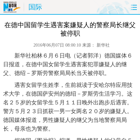
国际
首页
时政
国际
财经
 在德中国留学生遇害案嫌疑人的警察局长继父
被停职
娱乐
体育
人事
教育
2016年06月07日 08:00:10
来源：
新华社
时尚
思客
地方
法治
 新华社柏林６月６日电（记者郭洋）德国媒体６
日报道，在德中国女留学生遇害案犯罪嫌疑人的继
港澳
台湾
华人
汽车
父、德绍－罗斯劳警察局局长当天被停职。
 遇害女留学生姓李，生前就读于安哈尔特应用技
科技
能源
房产
公司
术大学，在德国萨安州的德绍－罗斯劳生活学习。这
名２５岁的女留学生５月１１日晚外出跑步后遇害。
图片
视频
彩票
食品
警方５月２３日抓获一男一女两名２０岁的嫌疑人。
旅游
健康
信息化
数据
德国媒体报道，男性嫌疑人的继父为当地警察局局
长，母亲也为警察。
金融
公益
军事
无人机