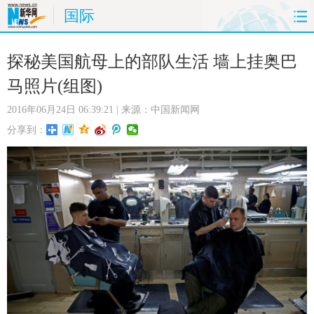
国际
首页
时政
国际
财经
探秘美国航母上的部队生活 墙上挂奥巴
马照片(组图)
娱乐
体育
人事
教育
2016年06月24日 06:39:21
| 来源：中国新闻网
时尚
思客
地方
法治
分享到：
港澳
台湾
华人
汽车
科技
能源
房产
公司
图片
视频
彩票
食品
旅游
健康
信息化
数据
金融
公益
军事
无人机