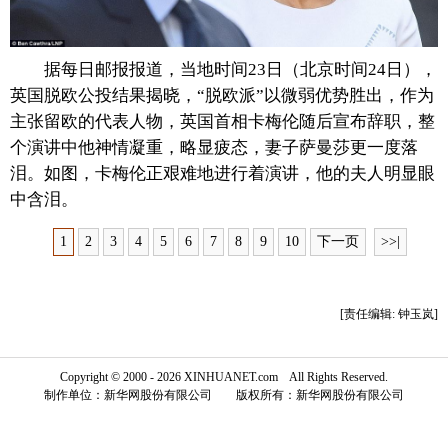
富媒体
摄影
新华广播
据每日邮报报道，当地时间23日（北京时间24日），
新华电视中文
新华电视英文
返回PC
英国
脱欧
公投结果揭晓，“脱欧派”以微弱优势胜出，作为
主张留欧的代表人物，英国首相卡梅伦随后宣布辞职，整
个演讲中他神情凝重，略显疲态，妻子萨曼莎更一度落
泪。如图，卡梅伦正艰难地进行着演讲，他的夫人明显眼
中含泪。
1
2
3
4
5
6
7
8
9
10
下一页
>>|
[责任编辑: 钟玉岚]
Copyright © 2000 - 2026 XINHUANET.com All Rights Reserved.
制作单位：新华网股份有限公司 版权所有：新华网股份有限公司