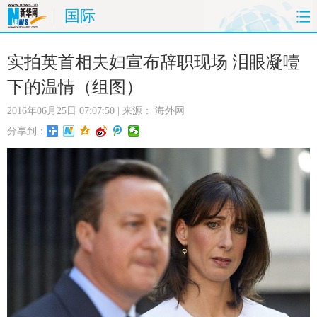
国际
首页
时政
国际
财经
实拍英首相夫妇宣布辞职现场 泪眼凝噎
下的温情（组图）
娱乐
体育
人事
教育
2016年06月25日 07:07:50
| 来源：
海外网
时尚
思客
地方
法治
分享到：
港澳
台湾
华人
汽车
科技
能源
房产
公司
图片
视频
彩票
食品
旅游
健康
信息化
数据
金融
公益
军事
无人机