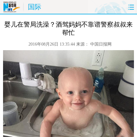
国际
首页
时政
国际
财经
 婴儿在警局洗澡？酒驾妈妈不靠谱警察叔叔来
帮忙
娱乐
体育
人事
教育
2016年08月26日 13:35:44
来源：
中国日报网
时尚
思客
地方
法治
港澳
台湾
华人
汽车
科技
能源
房产
公司
图片
视频
彩票
食品
旅游
健康
信息化
数据
金融
公益
军事
无人机