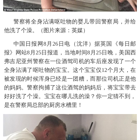
富媒体
摄影
新华广播
警察将全身沾满呕吐物的婴儿带回警察局，并给
新华电视中文
新华电视英文
返回PC
他洗了个澡。（图片来源：英媒）
 中国日报网8月26日电（沈洋）据英国《每日邮
报》网站8月25日报道，当地时间8月25日晚，美国西
弗吉尼亚州警察在一位酒驾司机的车后座发现了一个
全身沾满了呕吐物的宝宝。这个宝宝仅12个月大，在
被发现的时候浑身已经是一团糟，而那位司机正是他
的妈妈。警察拘捕了这位酒驾的妈妈后，将宝宝带去
好好洗了个澡。宝宝在哪儿洗的澡？你一定猜不到，
是在警察局总部的厨房水槽里！