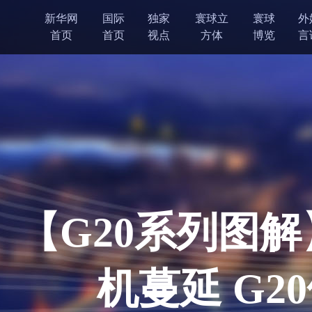
新华网
国际
独家
寰球立
寰球
外
首页
首页
视点
方体
博览
言
【G20系列图解
机蔓延 G