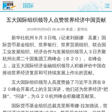
国际
首页
时政
国际
财经
五大国际组织领导人点赞世界经济中国贡献
2016年09月04日 00:46:09
来源：
新华社
娱乐
体育
人事
教育
 新华社杭州９月３日电（记者刘丽娜 吴夏）国
时尚
思客
地方
法治
际货币基金组织、世界银行、世界贸易组织、联合国
工业发展组织、经济合作与发展组织领导人３日齐聚
港澳
台湾
华人
汽车
杭州出席二十国集团工商峰会（Ｂ２０）。在峰会
上，这五大国际经济金融组织领导人积极评价中国在
科技
能源
房产
公司
推动世界经济复苏和可持续发展上作出的贡献。
 五大国际组织领导人高度赞扬了习近平主席在Ｂ
图片
视频
彩票
食品
２０峰会开幕式上的主旨演讲，他们还为世界经济“把
旅游
健康
信息化
数据
脉”、“问诊”，为Ｇ２０杭州峰会积极建言献策。
 国际货币基金组织总裁克里斯蒂娜·拉加德说，世
金融
公益
军事
无人机