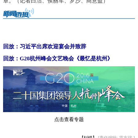
章。（记者白洁、侯丽军、罗沙、商意盈）
回放：习近平出席欢迎宴会并致辞
回放：G20杭州峰会文艺晚会《最忆是杭州》
点击查看专题
【纠错】
[责任编辑: 雷东瑞 ]