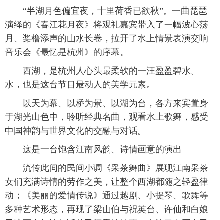
 “半湖月色偏宜夜，十里荷香已欲秋”。一曲琵琶
演绎的《春江花月夜》将观礼嘉宾带入了一幅波心荡
月、桨橹添声的山水长卷，拉开了水上情景表演交响
音乐会《最忆是杭州》的序幕。
 西湖，是杭州人心头最柔软的一汪盈盈碧水。
水，也是这台节目最动人的美学元素。
 以天为幕、以桥为景、以湖为台，各方来宾置身
于湖光山色中，聆听经典名曲，观看水上歌舞，感受
中国神韵与世界文化的交融与对话。
 这是一台饱含江南风韵、诗情画意的演出——
 流传此间的民间小调《采茶舞曲》展现江南采茶
女们充满诗情的劳作之美，让整个西湖都随之轻盈律
动；《美丽的爱情传说》通过越剧、小提琴、歌舞等
多种艺术形态，再现了梁山伯与祝英台、许仙和白娘