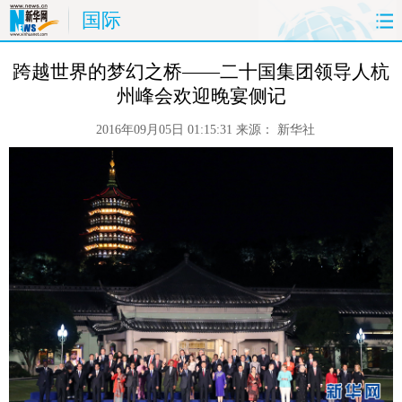
国际
首页
时政
国际
财经
 跨越世界的梦幻之桥——二十国集团领导人杭
州峰会欢迎晚宴侧记
娱乐
体育
人事
教育
2016年09月05日 01:15:31
来源：
新华社
时尚
思客
地方
法治
港澳
台湾
华人
汽车
科技
能源
房产
公司
图片
视频
彩票
食品
旅游
健康
信息化
数据
金融
公益
军事
无人机