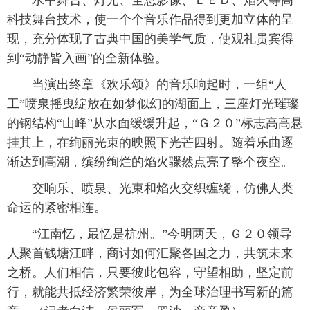
 水中舞台、灯光、全息影像、ＬＥＤ、焰火等高
科技舞台技术，使一个个音乐作品得到更加立体的呈
现，充分体现了古典中国的美学气质，使观礼贵宾得
到“动静皆入画”的全新体验。
 当演出终章《欢乐颂》的音乐响起时，一组“人
工”喷泉摇曳绽放在如梦似幻的湖面上，三座灯光璀璨
的钢结构“山峰”从水面缓缓升起，“Ｇ２０”标志高高悬
挂其上，在绚丽光束的映照下光芒四射。随着乐曲逐
渐达到高潮，缤纷绚烂的焰火骤然点亮了整个夜空。
 交响乐、喷泉、光束和焰火交织缠绕，仿佛人类
命运的紧密相连。
 “江南忆，最忆是杭州。”今明两天，Ｇ２０领导
人聚首钱塘江畔，商讨如何汇聚各国之力，共筑未来
之桥。人们相信，只要彼此包容，守望相助，坚定前
行，就能共抵经济繁荣彼岸，为全球治理书写新的篇