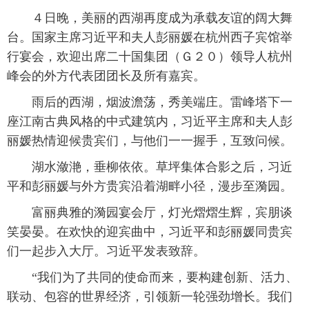
 ４日晚，美丽的西湖再度成为承载友谊的阔大舞
台。国家主席习近平和夫人彭丽媛在杭州西子宾馆举
行宴会，欢迎出席二十国集团（Ｇ２０）领导人杭州
峰会的外方代表团团长及所有嘉宾。
 雨后的西湖，烟波澹荡，秀美端庄。雷峰塔下一
座江南古典风格的中式建筑内，习近平主席和夫人彭
丽媛热情迎候贵宾们，与他们一一握手，互致问候。
 湖水潋滟，垂柳依依。草坪集体合影之后，习近
平和彭丽媛与外方贵宾沿着湖畔小径，漫步至漪园。
 富丽典雅的漪园宴会厅，灯光熠熠生辉，宾朋谈
笑晏晏。在欢快的迎宾曲中，习近平和彭丽媛同贵宾
们一起步入大厅。习近平发表致辞。
 “我们为了共同的使命而来，要构建创新、活力、
联动、包容的世界经济，引领新一轮强劲增长。我们