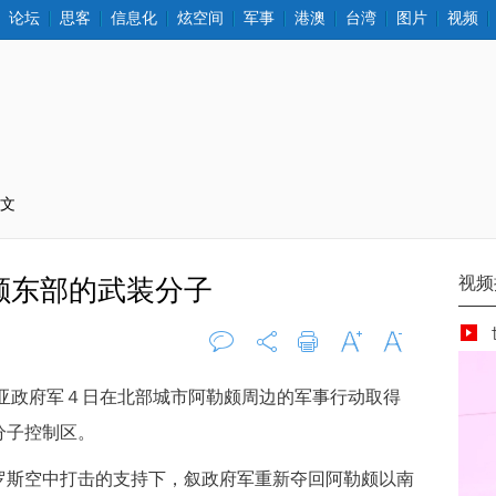
论坛
思客
信息化
炫空间
军事
港澳
台湾
图片
视频
正文
颇东部的武装分子
评论
0
打印
字大
字小
亚政府军４日在北部城市阿勒颇周边的军事行动取得
分子控制区。
斯空中打击的支持下，叙政府军重新夺回阿勒颇以南