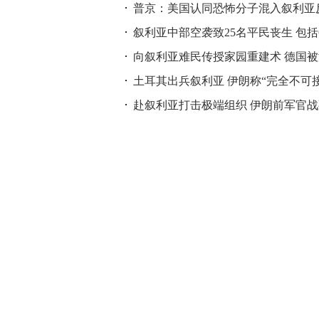
普京：美国认同恐怖分子混入叙利亚
叙利亚中部空袭致25名平民丧生 包括
向叙利亚难民传授家园重建术 德国
土耳其出兵叙利亚 伊朗称“完全不可接
赴叙利亚打击极端组织 伊朗前军官