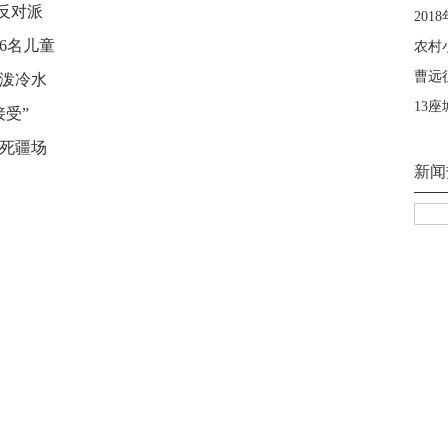
反对派
6名儿童
被泼冷水
受”
战死疆场