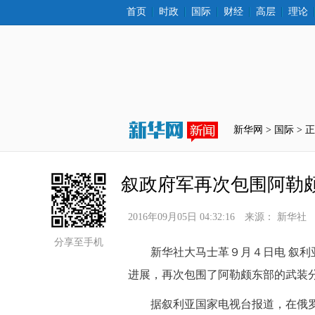
首页
时政
国际
财经
高层
理论
新华网 >
国际
 > 
叙政府军再次包围阿勒
2016年09月05日 04:32:16
来源：
新华社
分享至手机
 新华社大马士革９月４日电 叙利
进展，再次包围了阿勒颇东部的武装
 据叙利亚国家电视台报道，在俄罗