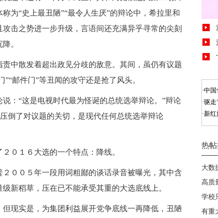
称为“史上最丑陋”“最令人生厌”的辩论中，希拉里和
且攻击之势进一步升级，言语间还充满异乎寻常的尖刻
沉降。
责中散发着超出政见分歧的敌意。其间，虽仍有议题
门”“邮件门”等丑闻的攻守还是抢了风头。
说：“这是电视时代最为怪诞的总统选举辩论。”辩论
骂”压倒了对议题的关切，是现代任何总统选举辩论
２０１６大选的一个特点：降线。
２００５年一段用词粗鄙的谈话录音被曝光，其中含
量级新稻草，压在已不能承受其重的大选底线上。
但现实是，为集团利益展开党争底线一再降低，丑陋