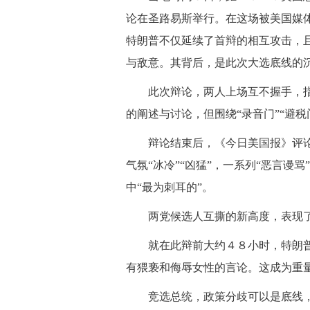
论在圣路易斯举行。在这场被美国媒体
特朗普不仅延续了首辩的相互攻击，
与敌意。其背后，是此次大选底线的
 此次辩论，两人上场互不握手，指
的阐述与讨论，但围绕“录音门”“避税
 辩论结束后，《今日美国报》评论
气氛“冰冷”“凶猛”，一系列“恶言谩
中“最为刺耳的”。
 两党候选人互撕的新高度，表现了
 就在此辩前大约４８小时，特朗普
有猥亵和侮辱女性的言论。这成为重
 竞选总统，政策分歧可以是底线，