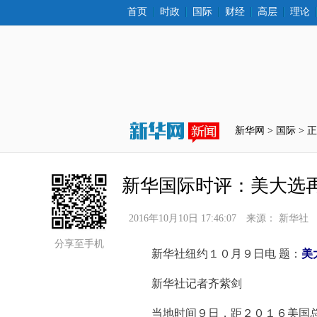
首页
时政
国际
财经
高层
理论
新华网 >
国际
 > 
新华国际时评：美大选
2016年10月10日 17:46:07
来源：
新华社
分享至手机
 新华社纽约１０月９日电 题：
美
 新华社记者齐紫剑
 当地时间９日，距２０１６美国总