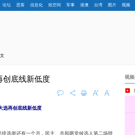
论坛
思客
信息化
炫空间
军事
港澳
台湾
图片
视频
正文
再创底线新低度
评论
0
打印
字大
字小
大选再创底线新低度
统选举还有一个月，民主、共和两党候选人第二场辩