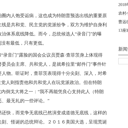
圈内人饱受诟病，这也成为特朗普预选出线的重要原
主线是共和党、民主党的党派纷争，双方为维护自身利
治体系底线降低。而今，总统候选人“录音门”的曝
到没有最低，只有更低。
“录音门”露脸的国会众议员贾森·查菲茨身上体现得
委员会主席、共和党人，是就希拉里“邮件门”事件针
要人物。听证时，查菲茨表现得十分尖刻、深入，对希
主党人则指责他和共和党人在玩党派政治。但在特朗
党内倒戈大将之一：“我不再能凭良心支持此人（特朗
恶、最无礼的一些评论。”
还快，而党争无底线已然演变成道德无底线，这样的
尖刻、怪诞的总统辩论。２０１６美国大选，呈现荒诞