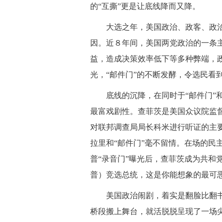
的“互撕”更是让底线降而又降。
 大选之年，美国政治、政客、政治
因。近８年间，美国两党政治的一条
益，造成决策效率低下等多种弊端，政
光，“邮件门”的不断发酵，令选民看
 底线的沉降，在同时于“邮件门”和
最富戏剧性。查菲茨是美国众议院监督
对联邦调查局局长科米进行听证的主
拉里和“邮件门”毫不留情。在场的民
普“录音门”曝光后，查菲茨成为共和
普）竞选总统，这是你能想象的最可
 美国政治闹剧，着实是翻脸比翻书
桥段搬上舞台，就活脱脱呈现了一场