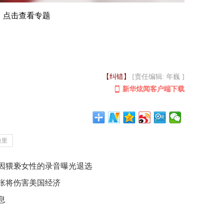
点击查看专题
【纠错】
[责任编辑: 年巍 ]
新华炫闻客户端下载
拉里
因猥亵女性的录音曝光退选
张将伤害美国经济
息