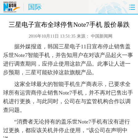
国际
首页
时政
国际
财经
三星电子宣布全球停售Note7手机 股价暴跌
2016年10月11日 13:51:35
来源：
中国新闻网
娱乐
体育
人事
教育
 据外媒报道，韩国三星电子11日宣布停止销售盖
时尚
思客
地方
法治
乐世Note7智能手机，并告知用户在对该产品起火一事
进行调查期间，应停止使用这款产品。此事让人进一
港澳
台湾
华人
汽车
步预期，三星可能砍掉这款旗舰产品。
 这家全球最大的智能手机生产商表示，已要求全
科技
能源
房产
公司
球所有运营商停止销售Note7手机，并不再对已售出手
机进行更换，与此同时，公司在与监管机构合作以调
图片
视频
彩票
食品
查问题。
旅游
健康
信息化
数据
 “消费者无论持有的盖乐世Note7手机有没有进行
过更换，都应该关机并停止使用，”该公司在声明中
金融
公益
军事
无人机