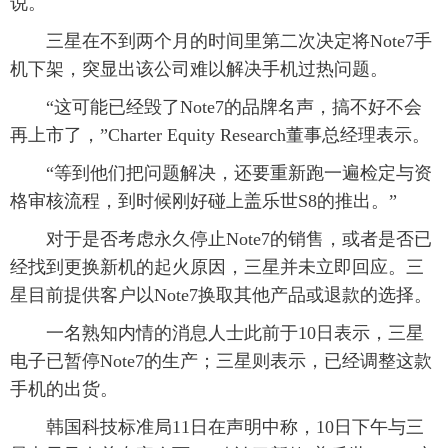
说。
富媒体
摄影
新华广播
 三星在不到两个月的时间里第二次决定将Note7手
机下架，突显出该公司难以解决手机过热问题。
新华电视中文
新华电视英文
返回PC
 “这可能已经毁了Note7的品牌名声，搞不好不会
再上市了，”Charter Equity Research董事总经理表示。
 “等到他们把问题解决，还要重新跑一遍检定与资
格审核流程，到时候刚好碰上盖乐世S8的推出。”
 对于是否考虑永久停止Note7的销售，或者是否已
经找到更换新机的起火原因，三星并未立即回应。三
星目前提供客户以Note7换取其他产品或退款的选择。
 一名熟知内情的消息人士此前于10日表示，三星
电子已暂停Note7的生产；三星则表示，已经调整这款
手机的出货。
 韩国科技标准局11日在声明中称，10日下午与三