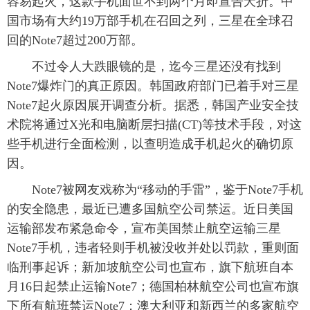
容易起火，这款手机面世不到两个月即宣告夭折。中
国市场有大约19万部手机在召回之列，三星在全球召
富媒体
摄影
新华广播
回的Note7超过200万部。
新华电视中文
新华电视英文
返回PC
 不过令人大跌眼镜的是，迄今三星还没有找到
Note7爆炸门的真正原因。韩国政府部门已着手对三星
Note7起火原因展开调查分析。据悉，韩国产业安全技
术院将通过X光和电脑断层扫描(CT)等技术手段，对这
些手机进行全面检测，以查明造成手机起火的确切原
因。
 Note7被网友戏称为“移动的手雷”，鉴于Note7手机
的安全隐患，最近已遭多国航空公司禁运。近日美国
运输部发布紧急命令，宣布美国禁止航空运输三星
Note7手机，违者轻则手机被没收并处以罚款，重则面
临刑事起诉；新加坡航空公司也宣布，旗下航班自本
月16日起禁止运输Note7；德国柏林航空公司也宣布旗
下所有航班禁运Note7；澳大利亚和新西兰的多家航空