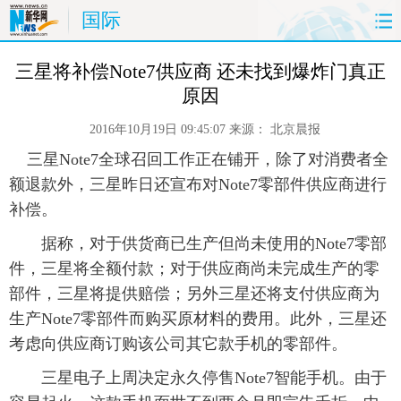
国际
首页
时政
国际
财经
 三星将补偿Note7供应商 还未找到爆炸门真正
原因
娱乐
体育
人事
教育
2016年10月19日 09:45:07
来源：
北京晨报
时尚
思客
地方
法治
 三星Note7全球召回工作正在铺开，除了对消费者全
额退款外，三星昨日还宣布对Note7零部件供应商进行
港澳
台湾
华人
汽车
补偿。
 据称，对于供货商已生产但尚未使用的Note7零部
科技
能源
房产
公司
件，三星将全额付款；对于供应商尚未完成生产的零
部件，三星将提供赔偿；另外三星还将支付供应商为
图片
视频
彩票
食品
生产Note7零部件而购买原材料的费用。此外，三星还
旅游
健康
信息化
数据
考虑向供应商订购该公司其它款手机的零部件。
 三星电子上周决定永久停售Note7智能手机。由于
金融
公益
军事
无人机