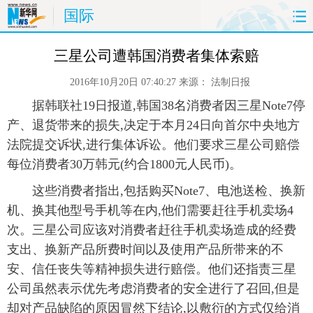
国际
首页
时政
国际
财经
三星公司遭韩国消费者集体索赔
2016年10月20日 07:40:27
来源：
法制日报
娱乐
体育
人事
教育
 据韩联社19日报道,韩国38名消费者因三星Note7停
时尚
思客
地方
法治
产、退货带来的损失,决定于本月24日向首尔中央地方
法院提交诉状,进行集体诉讼。他们要求三星公司赔偿
港澳
台湾
华人
汽车
每位消费者30万韩元(约合1800元人民币)。
 这些消费者指出,包括购买Note7、电池送检、换新
科技
能源
房产
公司
机、换其他型号手机等在内,他们需要赶往手机卖场4
次。三星公司应该对消费者赶往手机卖场造成的经费
图片
视频
彩票
食品
支出、换新产品所费时间以及使用产品所带来的不
旅游
健康
信息化
数据
安、信任丧失等精神损失进行赔偿。他们还指责三星
公司虽然表示优先考虑消费者的安全进行了召回,但是
金融
公益
军事
无人机
却对产品缺陷的原因冒然下结论,以敷衍的方式仅给消