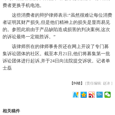
费者更换手机电池。
富媒体
摄影
新华广播
 这些消费者的辩护律师表示:“虽然很难让每位消费
新华电视中文
新华电视英文
返回PC
者证明其财产损失,但是他们精神上的损失是显而易见
的。参照此前由于产品缺陷造成损害的判决案例,这次
的诉讼最终一定能胜诉。”
 该律师所在的律师事务所还在网上开设了专门募
集诉讼团体的社区。截至本月21日,他们将募集第一批
诉讼团体进行起诉,并于24日向法院提交诉状。记者单
士磊
【纠错】
[责任编辑: 赵冰 ]
相关稿件