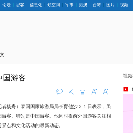
论坛
思客
信息化
炫空间
军事
港澳
台湾
图片
视频
正文
中国游客
评论
0
打印
字大
字小
者杨舟）泰国国家旅游局局长育他沙２１日表示，虽
国游客、特别是中国游客。他同时提醒外国游客关注相
游景点和文化活动的最新动态。