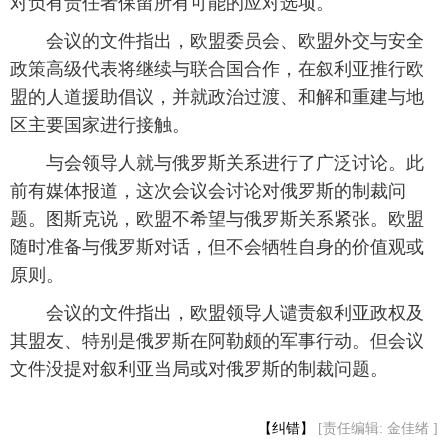
对负有责任者保留所有可能的应对选项。
富媒体
摄影
新华广播
 会议的文件指出，欧盟委员会、欧盟外交与安全
政策高级代表将继续与联合国合作，在叙利亚推行欧
新华电视中文
新华电视英文
返回PC
盟的人道援助倡议，并就政治过渡、和解和重建与地
区主要国家进行接触。
 与会领导人就与俄罗斯关系进行了广泛讨论。此
前有媒体报道，这次会议会讨论对俄罗斯的制裁问
题。图斯克说，欧盟不希望与俄罗斯关系紧张。欧盟
随时准备与俄罗斯对话，但不会牺牲自身的价值观或
原则。
 会议的文件指出，欧盟领导人谴责叙利亚政权及
其盟友、特别是俄罗斯在阿勒颇的军事行动。但会议
文件没提对叙利亚当局或对俄罗斯的制裁问题。
【纠错】
[责任编辑: 金佳绪 ]