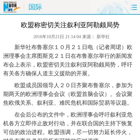
国际
首页
时政
国际
财经
欧盟称密切关注叙利亚阿勒颇局势
2016年10月21日 21:14:04
来源：
新华社
娱乐
体育
人事
教育
 新华社布鲁塞尔１０月２１日电（记者周珺）欧
时尚
思客
地方
法治
洲理事会主席图斯克２１日在布鲁塞尔举行的新闻发
布会上表示，欧盟密切关注叙利亚阿勒颇局势，呼吁
港澳
台湾
华人
汽车
有关各方确保人道主义援助的开展。
 欧盟成员国领导人２０日齐聚布鲁塞尔，参加为
科技
能源
房产
公司
期两天的欧洲理事会会议（欧盟首脑会议）。会议聚
焦欧俄关系、叙利亚、难民危机和国际贸易等议题。
图片
视频
彩票
食品
 在会后公布的文件中，欧洲理事会呼吁叙利亚危
旅游
健康
信息化
数据
机各方立即停止敌对行动，并在联合国的主持下恢复
可信的政治进程。欧盟强调，尽一切努力延长停火，
金融
公益
军事
无人机