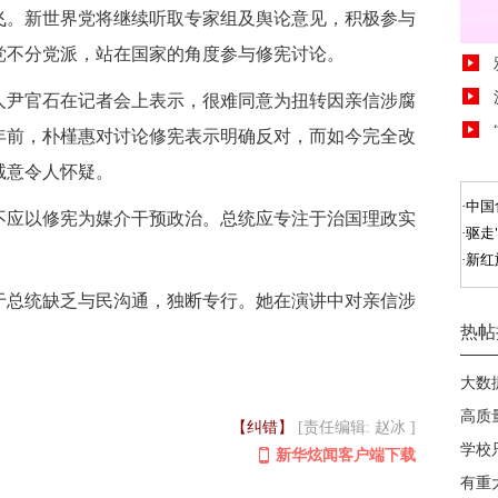
飞。新世界党将继续听取专家组及舆论意见，积极参与
党不分党派，站在国家的角度参与修宪讨论。
尹官石在记者会上表示，很难同意为扭转因亲信涉腐
年前，朴槿惠对讨论修宪表示明确反对，而如今完全改
诚意令人怀疑。
应以修宪为媒介干预政治。总统应专注于治国理政实
总统缺乏与民沟通，独断专行。她在演讲中对亲信涉
【纠错】
[责任编辑: 赵冰 ]
新华炫闻客户端下载