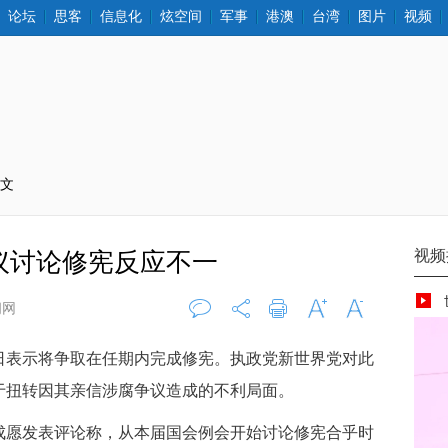
论坛
思客
信息化
炫空间
军事
港澳
台湾
图片
视频
正文
议讨论修宪反应不一
闻网
评论
0
打印
字大
字小
日表示将争取在任期内完成修宪。执政党新世界党对此
于扭转因其亲信涉腐争议造成的不利局面。
愿发表评论称，从本届国会例会开始讨论修宪合乎时