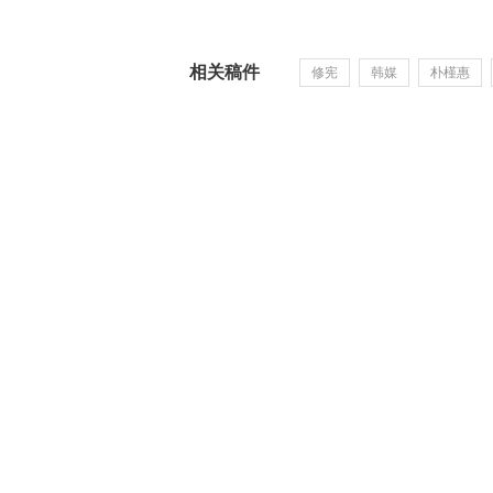
相关稿件
修宪
韩媒
朴槿惠