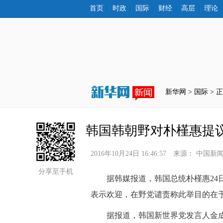
首页
时政
国际
财经
高层
理论
新华网 >
国际
 > 
韩国韩朝野对朴槿惠提
2016年10月24日 16:46:57
来源：
中国新
分享至手机
 据韩媒报道，韩国总统朴槿惠24
表示欢迎，在野党谴责称此举目的在
 据报道，韩国新世界党发言人金成