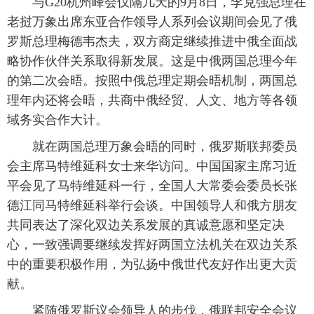
 与G20杭州峰会仅隔几天的9月8日，李克强总理在
老挝万象出席东亚合作领导人系列会议期间会见了俄
富媒体
摄影
新华广播
罗斯总理梅德韦杰夫，双方商定继续推进中俄全面战
新华电视中文
新华电视英文
返回PC
略协作伙伴关系取得新发展。这是中俄两国总理今年
的第二次会晤。按照中俄总理定期会晤机制，两国总
理年内还将会晤，共商中俄经贸、人文、地方等各领
域务实合作大计。
 就在两国总理万象会晤的同时，俄罗斯联邦委员
会主席马特维延科女士来华访问。中国国家主席习近
平会见了马特维延科一行，全国人大常委会委员长张
德江同马特维延科举行会谈。中国领导人和俄方朋友
共同表达了深化双边关系发展的真诚意愿和坚定决
心，一致强调要继续发挥好两国立法机关在双边关系
中的重要积极作用，为弘扬中俄世代友好作出更大贡
献。
 紧随俄罗斯议会领导人的步伐，俄联邦安全会议