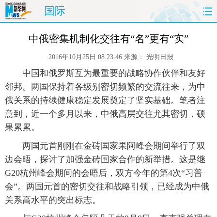
国际
首页
时政
国际
财经
中俄密集机制化交往有“名”更有“实”
2016年10月25日 08:23:46
来源：
光明日报
娱乐
体育
人事
教育
 中国和俄罗斯互为最重要的战略协作伙伴和友好
时尚
思客
地方
法治
邻邦。两国保持着各级别密切频繁的交流往来，为中
俄关系的持续健康稳定发展奠定了坚实基础。笔者注
港澳
台湾
华人
汽车
意到，近一个多月以来，中俄高层交往尤其密切，硕
果累累。
科技
能源
房产
公司
 两国元首刚刚在金砖国家果阿峰会期间举行了双
边会晤，探讨了加强金砖国家合作的新举措。这是继
图片
视频
彩票
食品
G20杭州峰会期间的会晤后，双方今年的第4次“习普
旅游
健康
信息化
数据
会”。两国元首的密切交往和战略引领，已经成为中俄
关系高水平的突出标志。
金融
公益
军事
无人机