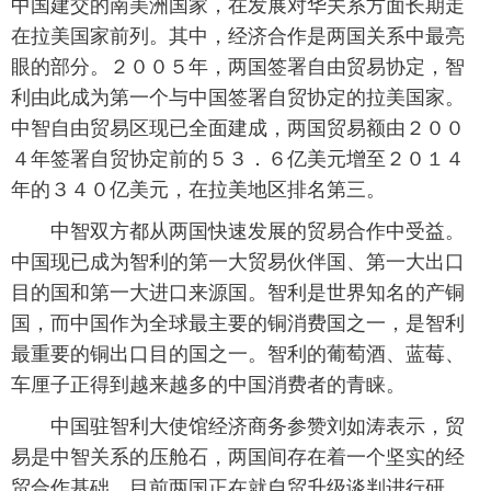
中国建交的南美洲国家，在发展对华关系方面长期走
在拉美国家前列。其中，经济合作是两国关系中最亮
富媒体
摄影
新华广播
眼的部分。２００５年，两国签署自由贸易协定，智
新华电视中文
新华电视英文
返回PC
利由此成为第一个与中国签署自贸协定的拉美国家。
中智自由贸易区现已全面建成，两国贸易额由２００
４年签署自贸协定前的５３．６亿美元增至２０１４
年的３４０亿美元，在拉美地区排名第三。
 中智双方都从两国快速发展的贸易合作中受益。
中国现已成为智利的第一大贸易伙伴国、第一大出口
目的国和第一大进口来源国。智利是世界知名的产铜
国，而中国作为全球最主要的铜消费国之一，是智利
最重要的铜出口目的国之一。智利的葡萄酒、蓝莓、
车厘子正得到越来越多的中国消费者的青睐。
 中国驻智利大使馆经济商务参赞刘如涛表示，贸
易是中智关系的压舱石，两国间存在着一个坚实的经
贸合作基础。目前两国正在就自贸升级谈判进行研