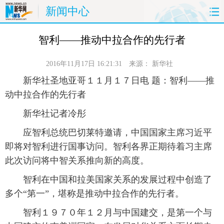
新闻中心
首页
时政
国际
财经
智利——推动中拉合作的先行者
娱乐
体育
人事
教育
2016年11月17日 16:21:31
来源：
新华社
 新华社圣地亚哥１１月１７日电 题：智利——推
时尚
思客
地方
法治
动中拉合作的先行者
 新华社记者冷彤
港澳
台湾
华人
汽车
 应智利总统巴切莱特邀请，中国国家主席习近平
科技
能源
房产
公司
即将对智利进行国事访问。智利各界正期待着习主席
此次访问将中智关系推向新的高度。
图片
视频
彩票
食品
 智利在中国和拉美国家关系的发展过程中创造了
旅游
健康
信息化
数据
多个“第一”，堪称是推动中拉合作的先行者。
 智利１９７０年１２月与中国建交，是第一个与
金融
公益
军事
无人机