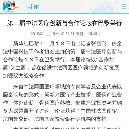
国际
首页
时政
国际
财经
第二届中法医疗创新与合作论坛在巴黎举行
2016年11月19日 10:57:51
来源：
新华社
娱乐
体育
人事
教育
 新华社巴黎１１月１８日电（记者张雪飞）由全
时尚
思客
地方
法治
法中国科技工作者协会主办的第二届中法医疗创新与
合作论坛１８日在巴黎举行。本届论坛以“合作共
港澳
台湾
华人
汽车
赢”为主题，旨在促进中法两国医疗领域的创新发展，
加强双方战略合作。
科技
能源
房产
公司
 来自中法两国医疗领域的专家学者及企业代表以
圆桌论坛的形式，就新兴医疗产业技术、医药产业合
图片
视频
彩票
食品
作、体外诊断、骨科医疗器械、健康产业投资与并购
旅游
健康
信息化
数据
５大议题展开了讨论。论坛获得了中国驻法国使馆、
法国外交部、法国国家投资银行等机构的支持。
金融
公益
军事
无人机