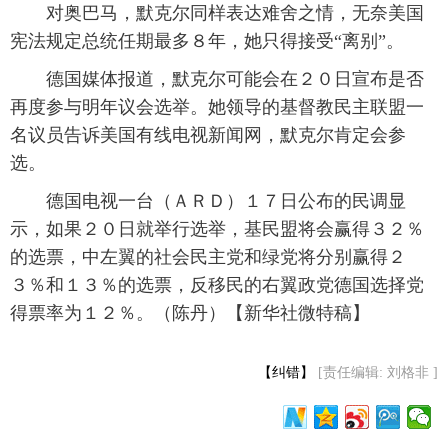
 对奥巴马，默克尔同样表达难舍之情，无奈美国
富媒体
摄影
新华广播
宪法规定总统任期最多８年，她只得接受“离别”。
 德国媒体报道，默克尔可能会在２０日宣布是否
新华电视中文
新华电视英文
返回PC
再度参与明年议会选举。她领导的基督教民主联盟一
名议员告诉美国有线电视新闻网，默克尔肯定会参
选。
 德国电视一台（ＡＲＤ）１７日公布的民调显
示，如果２０日就举行选举，基民盟将会赢得３２％
的选票，中左翼的社会民主党和绿党将分别赢得２
３％和１３％的选票，反移民的右翼政党德国选择党
得票率为１２％。（陈丹）【新华社微特稿】
【纠错】
[责任编辑: 刘格非 ]