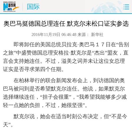
国际
首页
时政
国际
财经
奥巴马挺德国总理连任 默克尔未松口证实参选
2016年11月19日 06:46:48
来源：
新华社
娱乐
体育
人事
教育
 即将卸任的美国总统贝拉克·奥巴马１７日在“告别
时尚
思客
地方
法治
之旅”中盛赞德国总理安格拉·默克尔是“杰出”盟友，直
言会支持她连任。不过，溢美之词并未让这位女总理
港澳
台湾
华人
汽车
证实是否寻求第四个任期。
 在柏林举行的联合新闻发布会上，到访德国的奥
科技
能源
房产
公司
巴马被问到是否希望默克尔连任。他说，如果默克尔
选择继续连任，“担子会很重”，“我希望我能够多少减
图片
视频
彩票
食品
轻一点她的负担，不过，她很坚强”。
旅游
健康
信息化
数据
 默克尔说，她会在适当时刻公布决定，但“不是今
天”。
金融
公益
军事
无人机