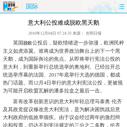
国际
首页
时政
国际
财经
意大利公投难成脱欧黑天鹅
2016年12月04日 07:24:33
来源：
光明日报
娱乐
体育
人事
教育
 英国
公投后，疑欧情绪进一步弥漫，欧洲民粹
脱欧
时尚
思客
地方
法治
主义如虎添翼。谁将成为世界政治舞台上的下一个黑
天鹅，成为国际舆论的焦点。从即将举行宪法公投的
港澳
台湾
华人
汽车
意大利，到重新举行总统选举的奥地利、已经拉开总
统选举序幕的法国、2017年底举行大选的德国，都成
科技
能源
房产
公司
热门话题。而12月4日举行的意大利宪法公投，更被视
为可能开启欧盟瓦解的潘多拉盒之最后一击。
图片
视频
彩票
食品
 富有改革创新意识的意大利年轻总理马泰奥·伦齐
旅游
健康
信息化
数据
及其政党提议修改意大利宪法，是为解决困扰战后意
大利政府的低效率痼疾。由于议会经过两年的激烈辩
金融
公益
军事
无人机
论和投票，仍达不到宪法规定的三分之二多数，伦齐