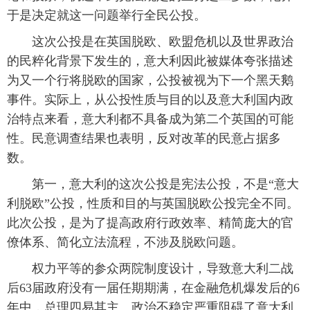
于是决定就这一问题举行全民公投。
富媒体
摄影
新华广播
 这次公投是在英国脱欧、欧盟危机以及世界政治
新华电视中文
新华电视英文
返回PC
的民粹化背景下发生的，意大利因此被媒体夸张描述
为又一个行将脱欧的国家，公投被视为下一个黑天鹅
事件。实际上，从公投性质与目的以及意大利国内政
治特点来看，意大利都不具备成为第二个英国的可能
性。民意调查结果也表明，反对改革的民意占据多
数。
 第一，意大利的这次公投是宪法公投，不是“意大
利脱欧”公投，性质和目的与英国脱欧公投完全不同。
此次公投，是为了提高政府行政效率、精简庞大的官
僚体系、简化立法流程，不涉及脱欧问题。
 权力平等的参众两院制度设计，导致意大利二战
后63届政府没有一届任期期满，在金融危机爆发后的6
年中，总理四易其主。政治不稳定严重阻碍了意大利