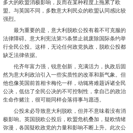
多大的欧盟消极影响，反而在某种程度上拖累了欧
盟。与英国不同，多数意大利民众的欧盟认同感比较
强烈。
 最为重要的是，意大利脱欧公投有着不可克服的
法律障碍。意大利宪法第75条禁止就废除国际条约举
行全民公投。这样，无论任何政党执政，脱欧公投都
缺乏法律依据。
 伦齐年富力强，锐意创新，充满活力，执政后固
然为意大利政治引入一些实质性的改革和新气象。但
他也像英国前首相卡梅伦一样，动辄将难题诉诸全民
公决，低估了全民公决的不可控制性，拿自己的政治
生命作赌注，很可能同样会落得事与愿违。
 公投未必导致意大利脱欧，但并不意味着没有消
极影响。英国脱欧公投后，欧盟危机叠加，疑欧情绪
弥漫，各国疑欧政党的力量和影响不断上升。此次公