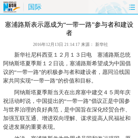
国际
首页
时政
国际
财经
 塞浦路斯表示愿成为“一带一路”参与者和建设
者
娱乐
体育
人事
教育
2016年12月13日 21:14:17
来源：
新华社
时尚
思客
地方
法治
 新华社尼科西亚１２月１３日电 塞浦路斯总统
阿纳斯塔夏季斯１２日说，塞浦路斯希望成为中国倡
港澳
台湾
华人
汽车
议的“一带一路”的积极参与者和建设者，愿同沿线国
家共同实现“一带一路”的价值和目标。
科技
能源
房产
公司
 阿纳斯塔夏季斯当天在出席塞中建交４５周年庆
祝活动时说，中国提出的“一带一路”倡议正是中国参
图片
视频
彩票
食品
与世界治理的良好典范，是中国旨在深化经贸合作、
旅游
健康
信息化
数据
加强互联互通、增进双向理解、谋求提高人民福祉和
促进发展的重要表现。
金融
公益
军事
无人机