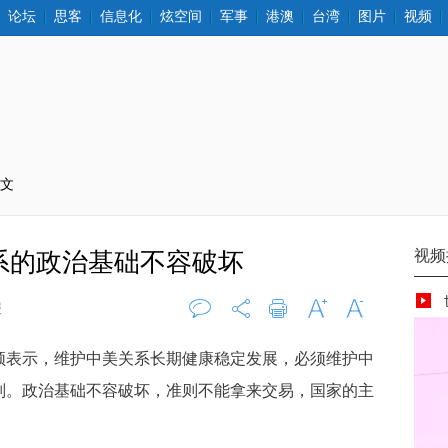
论坛
思客
信息化
炫空间
军事
港澳
台湾
图片
视频
正文
系的政治基础不容破坏
报
评论
0
打印
字大
字小
顿表示，维护中美关系长期健康稳定发展，必须维护中
则。政治基础不容破坏，准则不能拿来交易，国家的主
。