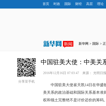
首页
时政
国际
财经
高层
理论
新华网 >
国际
 > 
中国驻美大使：中美关
2016年12月16日 07:03:47
来源：
光明日
分享至手机
 中国驻美大使崔天凯14日在华盛
美关系的政治基础和国际关系基本准
权和领土完整绝不是讨价还价的筹码