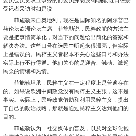
委员会负责农业事务的前委员弗朗茨·菲施勒近日在接
受记者采访时如是说。
富媒体
摄影
新华广播
 菲施勒来自奥地利，现在是国际知名的阿尔普巴
新华电视中文
新华电视英文
返回PC
赫论坛欧洲论坛主席。菲施勒说，民粹政党的方法主
要是把事情简单化，对当下的问题给出简化的答案和
解决办法。这些口号在选民中听起来很漂亮，但实际
上是错误的。民粹主义者根本不关心这些口号和办法
实际上行不行得通。他们关心的是迎合、触动、激起
民众的情绪和热情。
 菲施勒坦承，民粹主义在一定程度上是普遍存在
的。如果说欧洲中间政党没有民粹主义主张，这不是
事实。实际上，民粹政党借助和利用民粹主义，提出
了自己的政治战略，那就是通过民粹主义达到他们的
目的。
 菲施勒认为，社交媒体的普及，以及对全球化抱