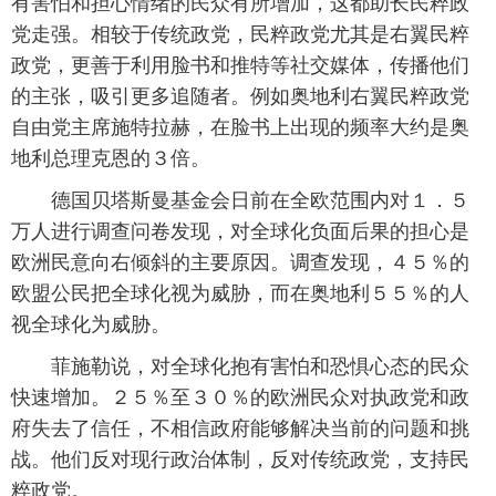
有害怕和担心情绪的民众有所增加，这都助长民粹政
党走强。相较于传统政党，民粹政党尤其是右翼民粹
政党，更善于利用脸书和推特等社交媒体，传播他们
的主张，吸引更多追随者。例如奥地利右翼民粹政党
自由党主席施特拉赫，在脸书上出现的频率大约是奥
地利总理克恩的３倍。
 德国贝塔斯曼基金会日前在全欧范围内对１．５
万人进行调查问卷发现，对全球化负面后果的担心是
欧洲民意向右倾斜的主要原因。调查发现，４５％的
欧盟公民把全球化视为威胁，而在奥地利５５％的人
视全球化为威胁。
 菲施勒说，对全球化抱有害怕和恐惧心态的民众
快速增加。２５％至３０％的欧洲民众对执政党和政
府失去了信任，不相信政府能够解决当前的问题和挑
战。他们反对现行政治体制，反对传统政党，支持民
粹政党。