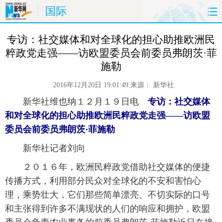
国际
首页
时政
国际
财经
 专访：社交媒体和对全球化的担心助推欧洲民
粹政党走强——访欧盟委员会前委员弗朗茨·菲
娱乐
体育
人事
教育
施勒
2016年12月20日 19:01:49
来源：
新华社
时尚
思客
地方
法治
新华社维也纳１２月１９日电
专访：社交媒体
港澳
台湾
华人
汽车
和对全球化的担心助推欧洲民粹政党走强——访欧盟
委员会前委员弗朗茨·菲施勒
科技
能源
房产
公司
 新华社记者刘向
图片
视频
彩票
食品
 ２０１６年，欧洲民粹政党借助社交媒体的便捷
传播方式，利用部分民众对全球化的不安和害怕心
旅游
健康
信息化
数据
理，乘势壮大，它们那些简单漂亮、不切实际的口号
和主张得到许多不满现状的人们的响应和拥护，欧盟
金融
公益
军事
无人机