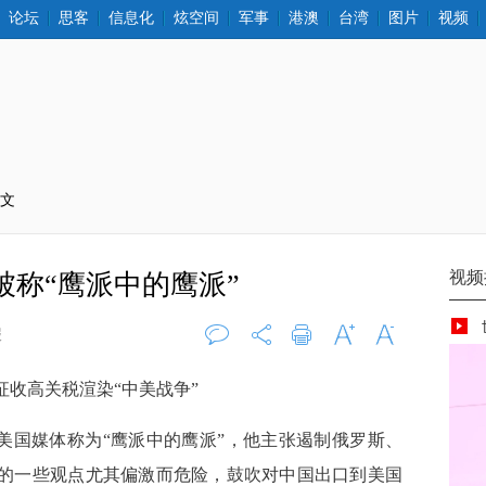
论坛
思客
信息化
炫空间
军事
港澳
台湾
图片
视频
正文
被称“鹰派中的鹰派”
报
评论
0
打印
字大
字小
征收高关税渲染“中美战争”
美国媒体称为“鹰派中的鹰派”，他主张遏制俄罗斯、
的一些观点尤其偏激而危险，鼓吹对中国出口到美国