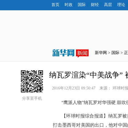
首页
时政
国际
财经
高层
理论
新华网 >
国际
 > 
纳瓦罗渲染“中美战争” 
2016年12月23日 09:50:47
来源：
环球时
分享至手机
“鹰派人物”纳瓦罗对华强硬 鼓吹
 【环球时报综合报道】纳瓦罗被
打击墨西哥对美国的出口，他对中国