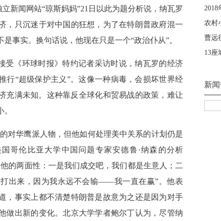
独立新闻网站“琼斯妈妈”21日以此为题分析说，纳瓦罗
济，只沉迷于对中国的狂想，为了在特朗普政府混一
不是事实。换句话说，他现在只是一个“政治仆从”。
日接受《环球时报》特约记者采访时说，纳瓦罗的经济
推行“超级保护主义”。这像一种病毒，会损坏世界经
经济充满未知。这种靠反全球化和贸易战的政策，难让
小。
出的对华鹰派人物，但他如何处理美中关系的计划仍是
美国哥伦比亚大学中国问题专家安德鲁·纳森的分析
出他的两面性：一是我们成交吧，我们都是生意人；二
打出来，因为我永远不会输——我一直在赢”。他表
道，事实上都不清楚特朗普是故意为之还是因为对手
他做出新的变化。北京大学学者鲍尔丁认为，尽管纳