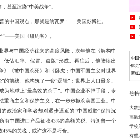
湾，甚至渲染“中美战争”。
普的中国观点，那就是纳瓦罗”——美国彭博社。
斯’”——美国《纽约客》。
国企业界与中国经济往来的高度风险，次年他在《解构中
、低估汇率、假冒、盗版”形成。再往后，他陆续出
战争》《被中国杀死》和《卧虎：中国军国主义对世界
”的前线。他构筑了一套“逻辑”：世界上人口最多、
成为地球上“最高效的杀手”。中国企业不择手段，令
法重商主义和保护主义，在一步步扼杀美国工业。中
的政治家和学者却对逐步逼近的“中国威胁”保持沉
所有中国进口产品征收43%的高额关税。特朗普一个
45%的关税，或许这不是巧合。