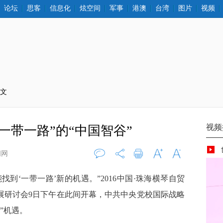
论坛
思客
信息化
炫空间
军事
港澳
台湾
图片
视频
正文
一带一路”的“中国智谷”
闻网
评论
0
打印
字大
字小
找到‘一带一路’新的机遇。”2016中国·珠海横琴自贸
展研讨会9日下午在此间开幕，中共中央党校国际战略
”机遇。