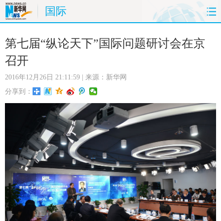
国际
首页
时政
国际
财经
第七届“纵论天下”国际问题研讨会在京
召开
娱乐
体育
人事
教育
2016年12月26日 21:11:59
| 来源：新华网
时尚
思客
地方
法治
分享到：
港澳
台湾
华人
汽车
科技
能源
房产
公司
图片
视频
彩票
食品
旅游
健康
信息化
数据
金融
公益
军事
无人机